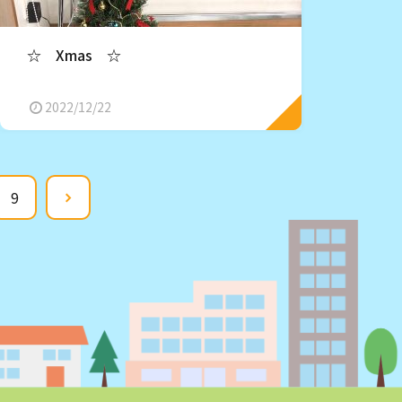
☆ Xmas ☆
2022/12/22
9