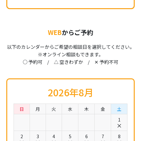
WEB
からご予約
以下のカレンダーからご希望の相談日を選択してください。
※オンライン相談もできます。
○ 予約可 / △ 空きわずか / ✕ 予約不可
2026年8月
日
月
火
水
木
金
土
1
2
3
4
5
6
7
8