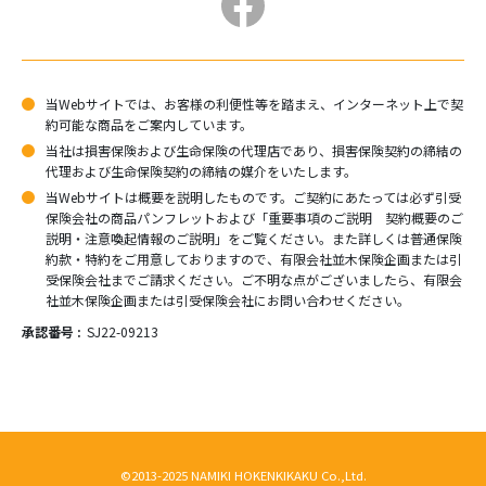
当Webサイトでは、お客様の利便性等を踏まえ、インターネット上で契
約可能な商品をご案内しています。
当社は損害保険および生命保険の代理店であり、損害保険契約の締結の
代理および生命保険契約の締結の媒介をいたします。
当Webサイトは概要を説明したものです。ご契約にあたっては必ず引受
保険会社の商品パンフレットおよび「重要事項のご説明 契約概要のご
説明・注意喚起情報のご説明」をご覧ください。また詳しくは普通保険
約款・特約をご用意しておりますので、有限会社並木保険企画または引
受保険会社までご請求ください。ご不明な点がございましたら、有限会
社並木保険企画または引受保険会社にお問い合わせください。
承認番号 :
SJ22-09213
©2013-2025 NAMIKI HOKENKIKAKU Co.,Ltd.